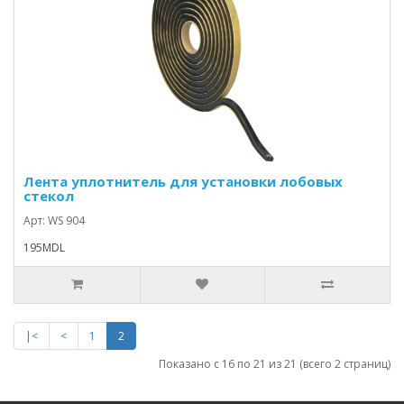
Лента уплотнитель для установки лобовых
стекол
Арт: WS 904
195MDL
|<
<
1
2
Показано с 16 по 21 из 21 (всего 2 страниц)