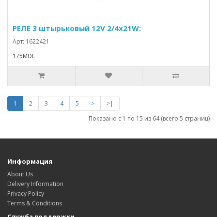
РЕЛЕ 3 штырьковый 12V 2/4x21W:
Арт: 1622421
175MDL
1
2
3
4
5
>
>|
Показано с 1 по 15 из 64 (всего 5 страниц)
Информация
About Us
Delivery Information
Privacy Policy
Terms & Conditions
Служба поддержки