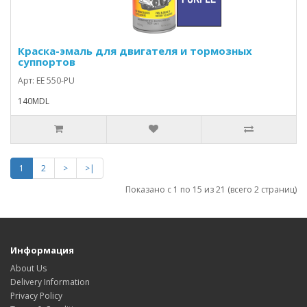
Краска-эмаль для двигателя и тормозных
суппортов
Арт: EE 550-PU
140MDL
1
2
>
>|
Показано с 1 по 15 из 21 (всего 2 страниц)
Информация
About Us
Delivery Information
Privacy Policy