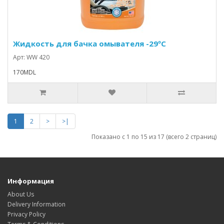
Жидкость для бачка омывателя -29ºС
Арт: WW 420
170MDL
1
2
>
>|
Показано с 1 по 15 из 17 (всего 2 страниц)
Информация
About Us
Delivery Information
Privacy Policy